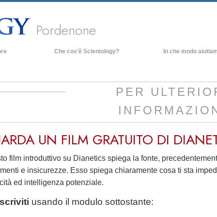
Pordenone
ore
Che cos’è Scientology?
In che modo aiutia
Credenze e pratiche
Credo e codici di Scientology
PER ULTERIO
Che cosa dicono gli Scientologist
INFORMAZIO
riguardo a Scientology
Incontra uno Scientologist
ARDA UN FILM
GRATUITO
DI DIANE
All’interno di una Chiesa
I Principi Fondamentali di Scientology
o film introduttivo su Dianetics spiega la fonte, precedentemen
menti e insicurezze. Esso spiega chiaramente cosa ti sta impeden
Un’Introduzione a Dianetics
ità ed intelligenza potenziale.
Amore e Odio:
Che Cos’è la Grandezza?
Iscriviti
usando il modulo sottostante: