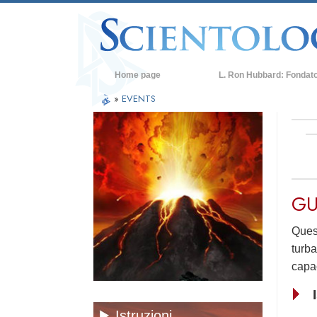
Home page
L. Ron Hubbard: Fondat
»
EVENTS
GU
Quest
turba
capac
Istruzioni