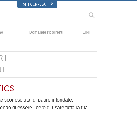
SITI CORRELATI
mo
Domande ricorrenti
Libri
Contesto e principi fondamentali
Libri introduttivi
All’interno di una Chiesa
Audiolibri
RI
L’organizzazione di Scientology
Conferenze Introduttive
NI
Film
TICS
te sconosciuta, di paure infondate,
do di essere libero di usare tutta la tua