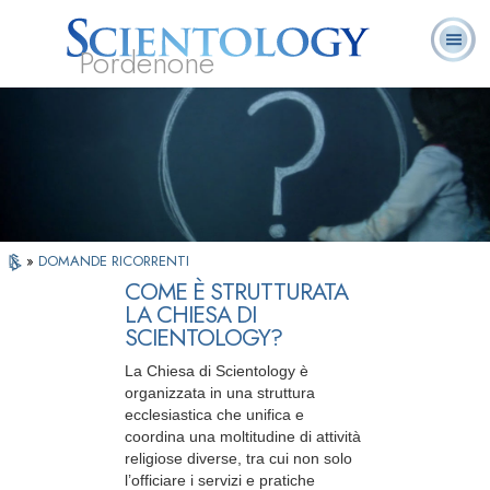
Pordenone
L. Ron Hubbard:
Che cos’è
Ministri
Domande
Libri
Fondatore
Scientology?
Volontari
ricorrenti
»
DOMANDE RICORRENTI
COME È STRUTTURATA
LA CHIESA DI
SCIENTOLOGY?
La Chiesa di Scientology è
organizzata in una struttura
ecclesiastica che unifica e
coordina una moltitudine di attività
religiose diverse, tra cui non solo
l’officiare i servizi e pratiche