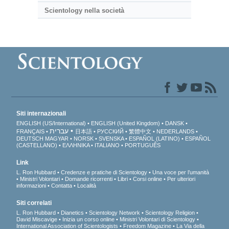
Scientology nella società
Siti internazionali
ENGLISH (US/International)
ENGLISH (United Kingdom)
DANSK
עברית
FRANÇAIS
日本語
РУССКИЙ
繁體中文
NEDERLANDS
DEUTSCH
MAGYAR
NORSK
SVENSKA
ESPAÑOL (LATINO)
ESPAÑOL
(CASTELLANO)
ΕΛΛΗΝΙΚA
ITALIANO
PORTUGUÊS
Link
L. Ron Hubbard
Credenze e pratiche di Scientology
Una voce per l’umanità
Ministri Volontari
Domande ricorrenti
Libri
Corsi online
Per ulteriori
informazioni
Contatta
Località
Siti correlati
L. Ron Hubbard
Dianetics
Scientology Network
Scientology Religion
David Miscavige
Inizia un corso online
Ministri Volontari di Scientology
International Association of Scientologists
Freedom Magazine
La Via della