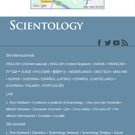
Siti internazionali
ENGLISH (US/International)
ENGLISH (United Kingdom)
DANSK
FRANÇAIS
עברית
日本語
РУССКИЙ
繁體中文
NEDERLANDS
DEUTSCH
MAGYAR
NORSK
SVENSKA
ESPAÑOL (LATINO)
ESPAÑOL (CASTELLANO)
ΕΛΛΗΝΙΚA
ITALIANO
PORTUGUÊS
Link
L. Ron Hubbard
Credenze e pratiche di Scientology
Una voce per l’umanità
Ministri Volontari
Domande ricorrenti
Libri
Corsi online
Chi sono io?
Per
ulteriori informazioni
Contatta
Località
Siti correlati
L. Ron Hubbard
Dianetics
Scientology Network
Scientology Religion
David