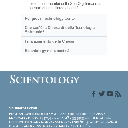
È vero che i membri della Sea Org firmano un
contratto di un miliardo di anni?
Religious Technology Center
Che cos’è la Chiesa di della Tecnologia
Spirituale?
Finanziamento della Chiesa
Scientology nella società
Siti internazionali
ENGLISH (US/International)
ENGLISH (United Kingdom)
DANSK
עברית
FRANÇAIS
日本語
РУССКИЙ
繁體中文
NEDERLANDS
DEUTSCH
MAGYAR
NORSK
SVENSKA
ESPAÑOL (LATINO)
ESPAÑOL
(CASTELLANO)
ΕΛΛΗΝΙΚA
ITALIANO
PORTUGUÊS