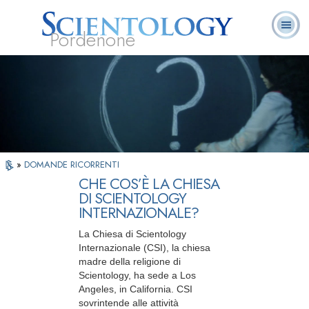
Pordenone
L. Ron Hubbard:
Che cos’è
Ministri
Domande
Libri
Fondatore
Scientology?
Volontari
ricorrenti
»
DOMANDE RICORRENTI
CHE COS’È LA CHIESA
DI SCIENTOLOGY
INTERNAZIONALE?
La Chiesa di Scientology
Internazionale (CSI), la chiesa
madre della religione di
Scientology, ha sede a Los
Angeles, in California. CSI
sovrintende alle attività