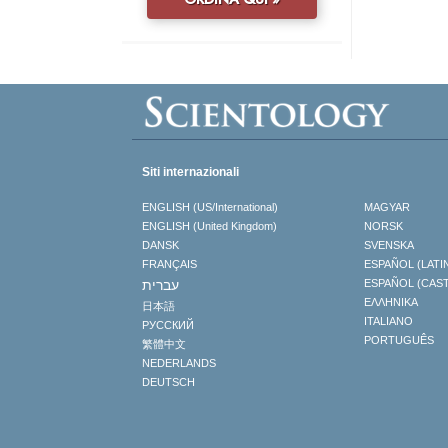
Siti internazionali
ENGLISH (US/International)
MAGYAR
ENGLISH (United Kingdom)
NORSK
DANSK
SVENSKA
FRANÇAIS
ESPAÑOL (LATI
עברית
ESPAÑOL (CAS
ΕΛΛΗΝΙΚA
日本語
ITALIANO
РУССКИЙ
PORTUGUÊS
繁體中文
NEDERLANDS
DEUTSCH