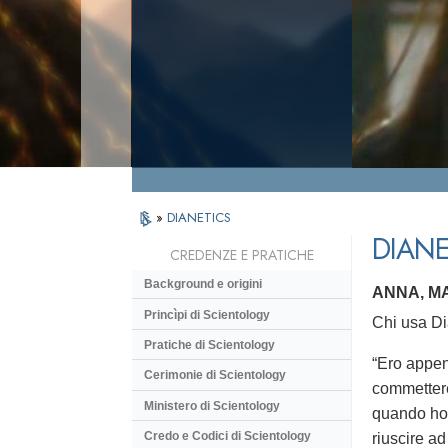
»
DIANETICS
DIANE
CREDENZE E PRATICHE
Background e origini
ANNA, M
Princìpi di Scientology
Chi usa Di
Pratiche di Scientology
“Ero appen
Cerimonie di Scientology
commettere
Ministero di Scientology
quando ho r
Credo e Codici di Scientology
riuscire ad