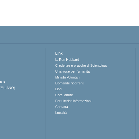
Link
L. Ron Hubbard
Credenze e pratiche di Scientology
Una voce per l’umanità
Ministri Volontari
NO)
Domande ricorrenti
TELLANO)
Libri
Corsi online
Per ulteriori informazioni
Contatta
Località