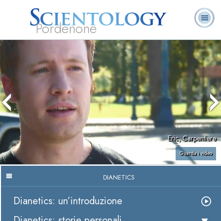
Pordenone
L. Ron Hubbard:
Che cos’è
Ministri
Domande
Libri
Fondatore
Scientology?
Volontari
ricorrenti
Eric, Carpentiere
Guarda i video
DIANETICS
Dianetics: un’introduzione
Dianetics: storie personali