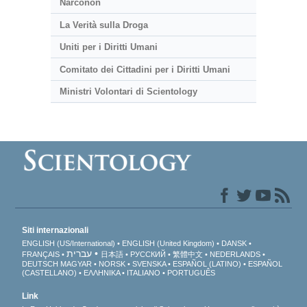
Narconon
La Verità sulla Droga
Uniti per i Diritti Umani
Comitato dei Cittadini per i Diritti Umani
Ministri Volontari di Scientology
Siti internazionali
ENGLISH (US/International)
ENGLISH (United Kingdom)
DANSK
עברית
FRANÇAIS
日本語
РУССКИЙ
繁體中文
NEDERLANDS
DEUTSCH
MAGYAR
NORSK
SVENSKA
ESPAÑOL (LATINO)
ESPAÑOL
(CASTELLANO)
ΕΛΛΗΝΙΚA
ITALIANO
PORTUGUÊS
Link