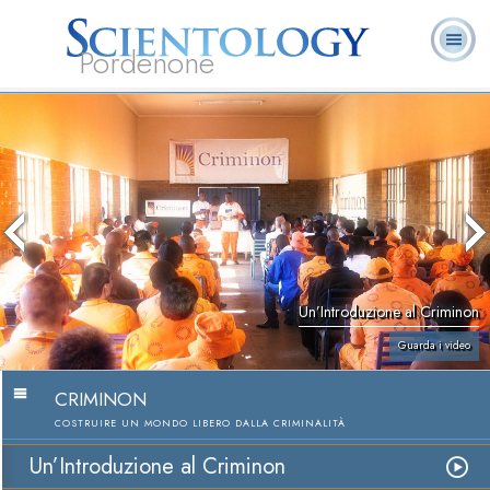
Pordenone
L. Ron Hubbard:
Che cos’è
Ministri
Domande
Libri
Fondatore
Scientology?
Volontari
ricorrenti
Un’Introduzione al Criminon
Guarda i video
CRIMINON
COSTRUIRE UN MONDO LIBERO DALLA CRIMINALITÀ
Un’Introduzione al Criminon