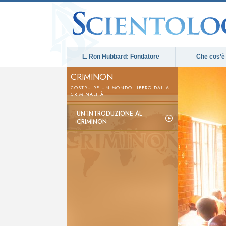
L. Ron Hubbard: Fondatore
Che cos’è
CRIMINON
COSTRUIRE UN MONDO LIBERO DALLA
CRIMINALITÀ
UN’INTRODUZIONE AL
CRIMINON