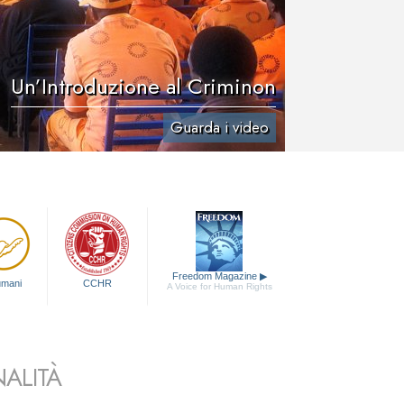
Un’Introduzione al Criminon
Guarda i video
Freedom Magazine
▶
 umani
CCHR
A Voice for Human Rights
ALITÀ