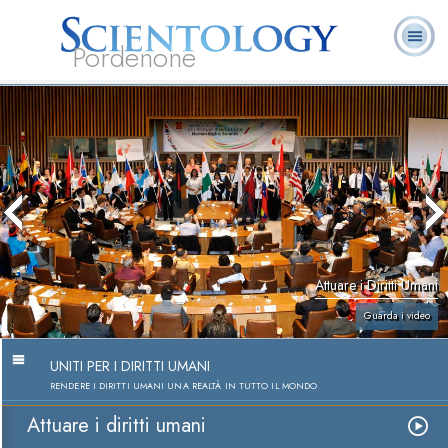
Pordenone
L. Ron Hubbard:
Che cos’è
Ministri
Domande
Libri
Fondatore
Scientology?
Volontari
ricorrenti
Attuare i Diritti Umani
Guarda i video
UNITI PER I DIRITTI UMANI
RENDERE I DIRITTI UMANI UNA REALTÀ IN TUTTO IL MONDO
Attuare i diritti umani