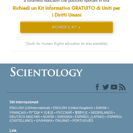
a strumenti educativi che possono riportarli in vita
Richiedi un Kit Informativo GRATUITO di Uniti per
i Diritti Umani
RICHIEDI IL KIT »
(Youth for Human Rights education kit also available)
Siti internazionali
ENGLISH (US/International)
ENGLISH (United Kingdom)
DANSK
עברית
FRANÇAIS
日本語
РУССКИЙ
繁體中文
NEDERLANDS
DEUTSCH
MAGYAR
NORSK
SVENSKA
ESPAÑOL (LATINO)
ESPAÑOL
(CASTELLANO)
ΕΛΛΗΝΙΚA
ITALIANO
PORTUGUÊS
Link