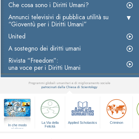
Che cosa sono i Diritti Umani?
Annunci televisivi di pubblica utilità su
“Gioventù per i Diritti Umani”
United
A sostegno dei diritti umani
Rivista “Freedom”:
una voce per i Diritti Umani
Programmi globali umanitari e di miglioramento sociale
patrocinati dalla Chiesa di Scientology
▼
La Via della
Applied Scholastics
Criminon
In che modo
Felicità
aiutiamo