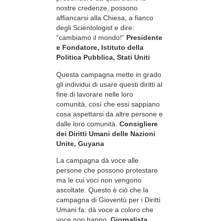
nostre credenze, possono
affiancarsi alla Chiesa, a fianco
degli Scientologist e dire:
“cambiamo il mondo!”
Presidente
e Fondatore, Istituto della
Politica Pubblica, Stati Uniti
Questa campagna mette in grado
gli individui di usare questi diritti al
fine di lavorare nelle loro
comunità, così che essi sappiano
cosa aspettarsi da altre persone e
dalle loro comunità.
Consigliere
dei Diritti Umani delle Nazioni
Unite, Guyana
La campagna dà voce alle
persone che possono protestare
ma le cui voci non vengono
ascoltate. Questo è ciò che la
campagna di Gioventù per i Diritti
Umani fa: dà voce a coloro che
voce non hanno.
Giornalista