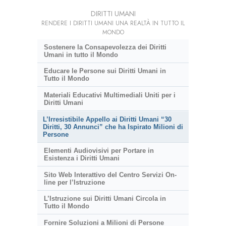
DIRITTI UMANI
RENDERE I DIRITTI UMANI UNA REALTÀ IN TUTTO IL
MONDO
Sostenere la Consapevolezza dei Diritti
Umani in tutto il Mondo
Educare le Persone sui Diritti Umani in
Tutto il Mondo
Materiali Educativi Multimediali Uniti per i
Diritti Umani
L’Irresistibile Appello ai Diritti Umani “30
Diritti, 30 Annunci” che ha Ispirato Milioni di
Persone
Elementi Audiovisivi per Portare in
Esistenza i Diritti Umani
Sito Web Interattivo del Centro Servizi On-
line per l’Istruzione
L’Istruzione sui Diritti Umani Circola in
Tutto il Mondo
Fornire Soluzioni a Milioni di Persone