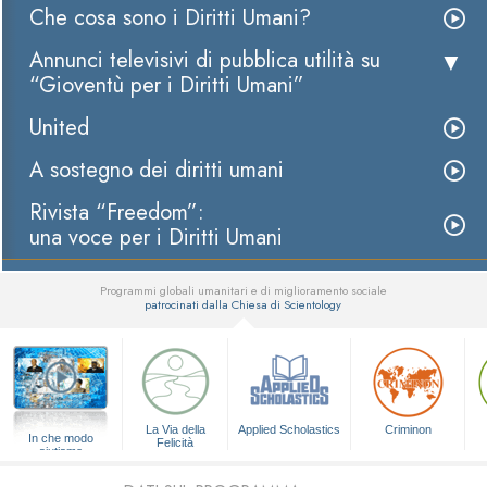
Che cosa sono i Diritti Umani?
Annunci televisivi di pubblica utilità su
“Gioventù per i Diritti Umani”
United
A sostegno dei diritti umani
Rivista “Freedom”:
una voce per i Diritti Umani
Programmi globali umanitari e di miglioramento sociale
patrocinati dalla Chiesa di Scientology
▼
La Via della
Applied Scholastics
Criminon
In che modo
Felicità
aiutiamo