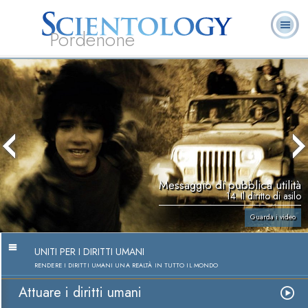
Pordenone
L. Ron Hubbard:
Che cos’è
Ministri
Domande
Libri
Fondatore
Scientology?
Volontari
ricorrenti
Messaggio di pubblica utilità
14. Il diritto di asilo
Guarda i video
UNITI PER I DIRITTI UMANI
RENDERE I DIRITTI UMANI UNA REALTÀ IN TUTTO IL MONDO
Attuare i diritti umani