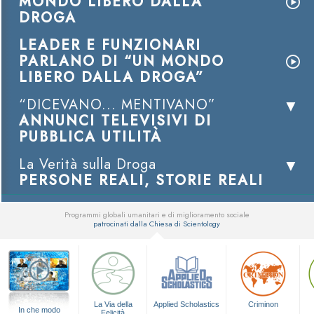
MONDO LIBERO DALLA
DROGA
LEADER E FUNZIONARI
PARLANO DI “UN MONDO
LIBERO DALLA DROGA”
“DICEVANO... MENTIVANO”
ANNUNCI TELEVISIVI DI
PUBBLICA UTILITÀ
La Verità sulla Droga
PERSONE REALI, STORIE REALI
Programmi globali umanitari e di miglioramento sociale
patrocinati dalla Chiesa di Scientology
▼
La Via della
Applied Scholastics
Criminon
In che modo
Felicità