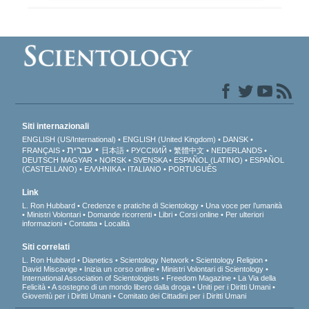
Siti internazionali
ENGLISH (US/International)
ENGLISH (United Kingdom)
DANSK
עברית
FRANÇAIS
日本語
РУССКИЙ
繁體中文
NEDERLANDS
DEUTSCH
MAGYAR
NORSK
SVENSKA
ESPAÑOL (LATINO)
ESPAÑOL
(CASTELLANO)
ΕΛΛΗΝΙΚA
ITALIANO
PORTUGUÊS
Link
L. Ron Hubbard
Credenze e pratiche di Scientology
Una voce per l’umanità
Ministri Volontari
Domande ricorrenti
Libri
Corsi online
Per ulteriori
informazioni
Contatta
Località
Siti correlati
L. Ron Hubbard
Dianetics
Scientology Network
Scientology Religion
David Miscavige
Inizia un corso online
Ministri Volontari di Scientology
International Association of Scientologists
Freedom Magazine
La Via della
Felicità
A sostegno di un mondo libero dalla droga
Uniti per i Diritti Umani
Gioventù per i Diritti Umani
Comitato dei Cittadini per i Diritti Umani