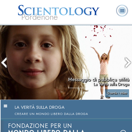
Pordenone
L. Ron Hubbard:
Che cos’è
Ministri
Domande
Libri
Fondatore
Scientology?
Volontari
ricorrenti
Messaggio di pubblica utilità
La Verità sulla Droga
Guarda i video
LA VERITÀ SULLA DROGA
CREARE UN MONDO LIBERO DALLA DROGA
FONDAZIONE PER UN