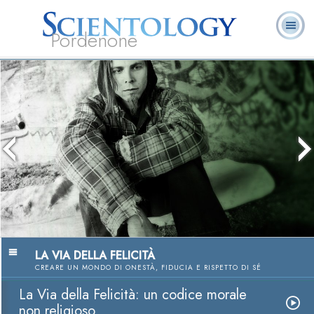
Pordenone
L. Ron Hubbard:
Che cos’è
Ministri
Domande
Libri
Fondatore
Scientology?
Volontari
ricorrenti
LA VIA DELLA FELICITÀ
CREARE UN MONDO DI ONESTÀ, FIDUCIA E RISPETTO DI SÉ
La Via della Felicità: un codice morale
non religioso