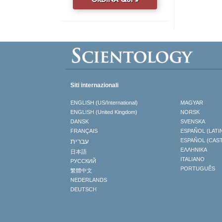
Siti internazionali
ENGLISH (US/International)
MAGYAR
ENGLISH (United Kingdom)
NORSK
DANSK
SVENSKA
FRANÇAIS
ESPAÑOL (LATI
עברית
ESPAÑOL (CAS
ΕΛΛΗΝΙΚA
日本語
ITALIANO
РУССКИЙ
PORTUGUÊS
繁體中文
NEDERLANDS
DEUTSCH