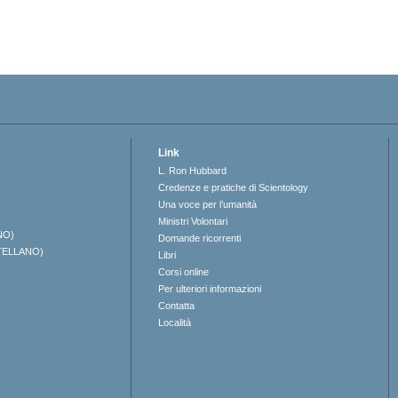
Link
L. Ron Hubbard
Credenze e pratiche di Scientology
Una voce per l’umanità
Ministri Volontari
NO)
Domande ricorrenti
TELLANO)
Libri
Corsi online
Per ulteriori informazioni
Contatta
Località