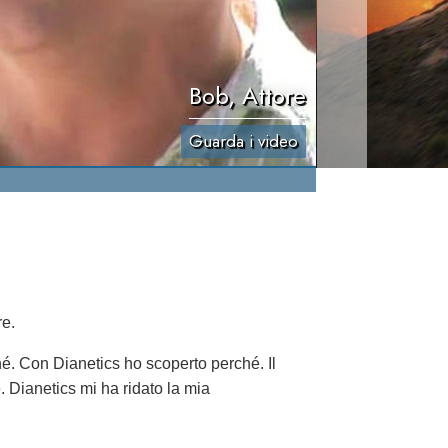
Bob, Attore
Guarda i video
re.
é. Con Dianetics ho scoperto perché. Il
 Dianetics mi ha ridato la mia