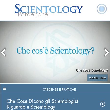
Pordenone
L. Ron Hubbard:
Che cos’è
Ministri
Domande
Libri
Fondatore
Scientology?
Volontari
ricorrenti
Che cos’è Scientology
Guarda i video
CREDENZE E PRATICHE
Che Cosa Dicono gli Scientologist
Riguardo a Scientology