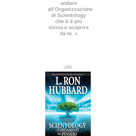
andare
all’Organizzazione
di Scientology
che ti è più
vicina e scoprire
da te. »
LIBRI