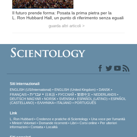
Il futuro prende forma: Posata la prima pietra per la
L. Ron Hubbard Hall, un punto di riferimento senza eguali
guarda altri articoli >
Siti internazionali
ENGLISH (US/International)
ENGLISH (United Kingdom)
DANSK
עברית
FRANÇAIS
日本語
РУССКИЙ
繁體中文
NEDERLANDS
DEUTSCH
MAGYAR
NORSK
SVENSKA
ESPAÑOL (LATINO)
ESPAÑOL
(CASTELLANO)
ΕΛΛΗΝΙΚA
ITALIANO
PORTUGUÊS
Link
L. Ron Hubbard
Credenze e pratiche di Scientology
Una voce per l’umanità
Ministri Volontari
Domande ricorrenti
Libri
Corsi online
Per ulteriori
informazioni
Contatta
Località