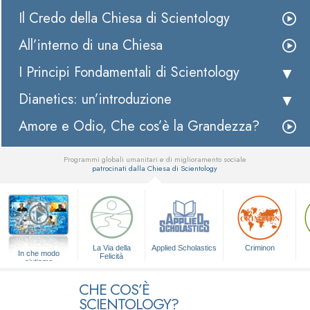
Il Credo della Chiesa di Scientology
All’interno di una Chiesa
I Principi Fondamentali di Scientology
Dianetics: un’introduzione
Amore e Odio, Che cos’è la Grandezza?
Programmi globali umanitari e di miglioramento sociale
patrocinati dalla Chiesa di Scientology
▼
La Via della
Applied Scholastics
Criminon
In che modo
Felicità
aiutiamo
CHE COS’È
SCIENTOLOGY?